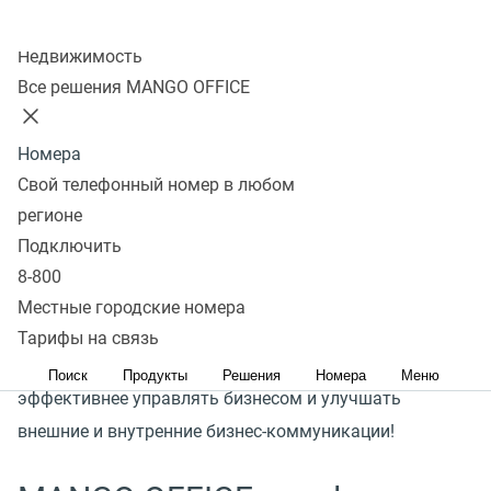
партнёрами
Колл-центр
Недвижимость
Подключить
Все решения MANGO OFFICE
Номера
Более 25 лет на рынке
Свой телефонный номер в любом
регионе
Подключить
8-800
Наша миссия
Местные городские номера
Тарифы на связь
Создавать продукты, которые позволяют
Поиск
Продукты
Решения
Номера
Меню
эффективнее управлять бизнесом и улучшать
внешние и внутренние бизнес-коммуникации!