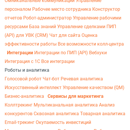
Омниканальные коммуникации
Управление
персоналом
Рабочее место сотрудника
Конструктор
отчетов
Робот-администратор
Управление рабочими
ресурсами
База знаний
Управление сделками
ПИП
(API) для УВК (CRM)
Чат для сайта
Оценка
эффективности работы
Все возможности колл-центра
Интеграции
Интеграции по ПИП (API)
Вебхуки
Интеграция с 1С
Все интеграции
Роботы и аналитика
Голосовой робот
Чат-бот
Речевая аналитика
Искусственный интеллект
Управление качеством (QM)
Бизнес-аналитика
Сервисы для маркетинга
Коллтрекинг
Мультиканальная аналитика
Анализ
конкурентов
Сквозная аналитика
Товарная аналитика
Email-трекинг
Окупаемость инвестиций