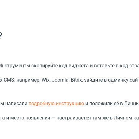
?
нструменты скопируйте код виджета и вставьте в код стр
 CMS, например, Wix, Joomla, Bitrix, зайдите в админку са
 мы написали
подробную инструкцию
и положили её в Личны
та и место появления — настраивается там же в Личном к