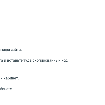
аницы сайта.
йта и вставьте туда скопированный код
й кабинет.
абинете