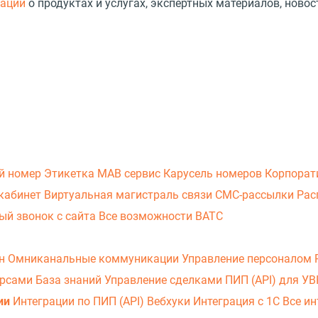
мации
о продуктах и услугах, экспертных материалов, новос
й номер
Этикетка
МАВ сервис
Карусель номеров
Корпорат
кабинет
Виртуальная магистраль связи
СМС-рассылки
Рас
ый звонок с сайта
Все возможности ВАТС
он
Омниканальные коммуникации
Управление персоналом
урсами
База знаний
Управление сделками
ПИП (API) для У
ии
Интеграции по ПИП (API)
Вебхуки
Интеграция с 1С
Все ин