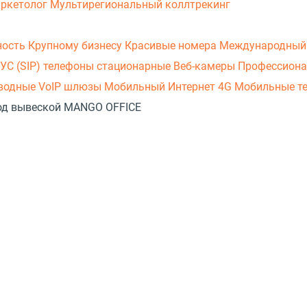
аркетолог
Мультирегиональный коллтрекинг
ность
Крупному бизнесу
Красивые номера
Международный
УС (SIP) телефоны стационарные
Веб-камеры
Профессиона
оводные
VoIP шлюзы
Мобильный Интернет 4G
Мобильные т
 под вывеской MANGO OFFICE