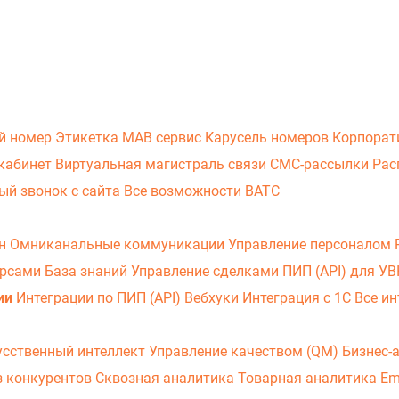
й номер
Этикетка
МАВ сервис
Карусель номеров
Корпорат
кабинет
Виртуальная магистраль связи
СМС-рассылки
Рас
ый звонок с сайта
Все возможности ВАТС
он
Омниканальные коммуникации
Управление персоналом
урсами
База знаний
Управление сделками
ПИП (API) для У
ии
Интеграции по ПИП (API)
Вебхуки
Интеграция с 1С
Все ин
усственный интеллект
Управление качеством (QM)
Бизнес-
з конкурентов
Сквозная аналитика
Товарная аналитика
Em