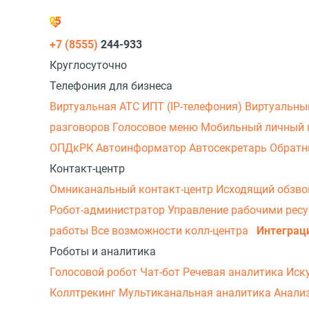
+7 (8555)
244-933
Круглосуточно
Телефония для бизнеса
Виртуальная АТС
ИПТ (IP-телефония)
Виртуальны
разговоров
Голосовое меню
Мобильный личный 
ОПДкРК
Автоинформатор
Автосекретарь
Обратн
Контакт-центр
Омниканальный контакт-центр
Исходящий обзв
Робот-администратор
Управление рабочими рес
работы
Все возможности колл-центра
Интеграц
Роботы и аналитика
Голосовой робот
Чат-бот
Речевая аналитика
Иск
Коллтрекинг
Мультиканальная аналитика
Анали