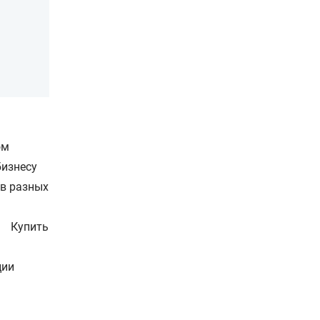
ом
бизнесу
в разных
Купить
ции