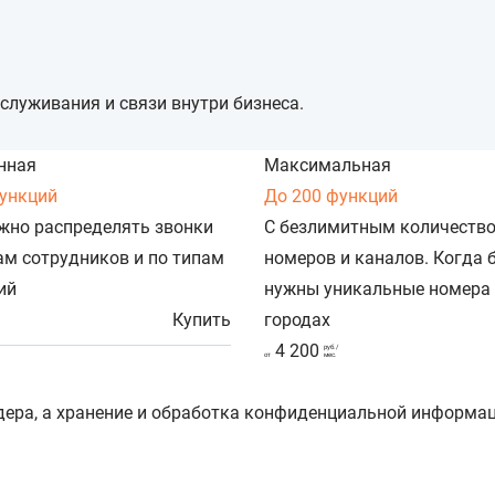
служивания и связи внутри бизнеса.
нная
Максимальная
функций
До 200 функций
жно распределять звонки
С безлимитным количеств
ам сотрудников и по типам
номеров и каналов. Когда 
ий
нужны уникальные номера 
Купить
городах
4 200
руб./
от
мес.
дера, а хранение и обработка конфиденциальной информа