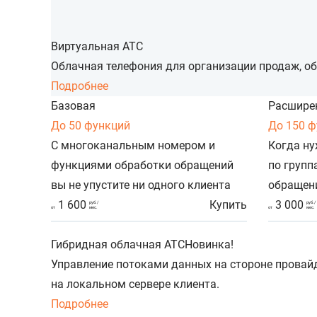
Виртуальная АТС
Облачная телефония для организации продаж, об
Подробнее
Базовая
Расшире
До 50 функций
До 150 
С многоканальным номером и
Когда ну
функциями обработки обращений
по групп
вы не упустите ни одного клиента
обращен
1 600
Купить
3 000
руб./
руб./
от
мес.
от
мес.
Гибридная облачная АТС
Новинка!
Управление потоками данных на стороне провай
на локальном сервере клиента.
Подробнее