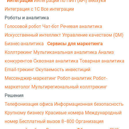
Интеграции
Интеграции по ПИП (API)
Вебхуки
Интеграция с 1С
Все интеграции
Роботы и аналитика
Голосовой робот
Чат-бот
Речевая аналитика
Искусственный интеллект
Управление качеством (QM)
Бизнес-аналитика
Сервисы для маркетинга
Коллтрекинг
Мультиканальная аналитика
Анализ
конкурентов
Сквозная аналитика
Товарная аналитика
Email-трекинг
Окупаемость инвестиций
Мессенджер‑маркетинг
Робот-аналитик
Робот-
маркетолог
Мультирегиональный коллтрекинг
Решения
Телефонизация офиса
Информационная безопасность
Крупному бизнесу
Красивые номера
Международный
номер
Бесплатный вызов 8−800
Организация