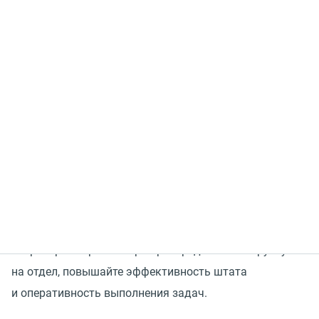
Ошибки при составлении расписания могут привести
к финансовым потерям. В часы пиковой нагрузки
бизнес упускает покупателей из-за нехватки
операторов, а в период спада клиентской активности
продолжает платить незадействованным
сотрудникам.
Подключайте
MANGO WorkForce Management
(
WFM)
—
сервис в составе Контакт-центра MANGO OFFICE для
автоматизированного планирования графика работы
операторов — равномерно распределяйте нагрузку
на отдел, повышайте эффективность штата
и оперативность выполнения задач.